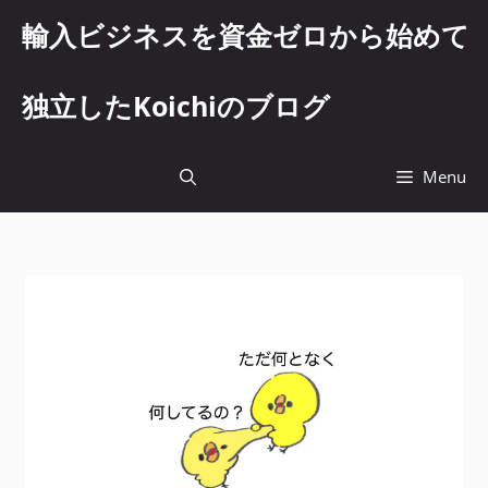
コ
輸入ビジネスを資金ゼロから始めて
ン
テ
ン
独立したKoichiのブログ
ツ
へ
ス
Menu
キ
ッ
プ