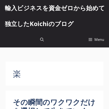
コ
輸入ビジネスを資金ゼロから始めて
ン
テ
ン
独立したKoichiのブログ
ツ
へ
ス
Menu
キ
ッ
プ
楽
その瞬間のワクワクだけ