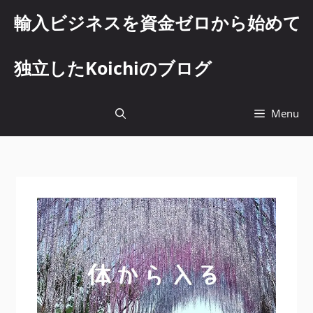
コ
輸入ビジネスを資金ゼロから始めて
ン
テ
ン
独立したKoichiのブログ
ツ
へ
ス
Menu
キ
ッ
プ