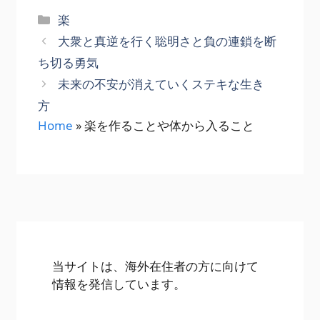
カ
楽
テ
大衆と真逆を行く聡明さと負の連鎖を断
ゴ
ち切る勇気
リ
未来の不安が消えていくステキな生き
ー
方
Home
»
楽を作ることや体から入ること
当サイトは、海外在住者の方に向けて
情報を発信しています。