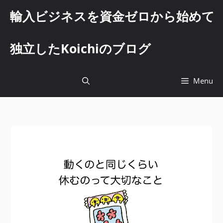
コ
輸入ビジネスを資金ゼロから始めて
ン
テ
ン
独立したKoichiのブログ
ツ
へ
ス
Menu
キ
ッ
プ