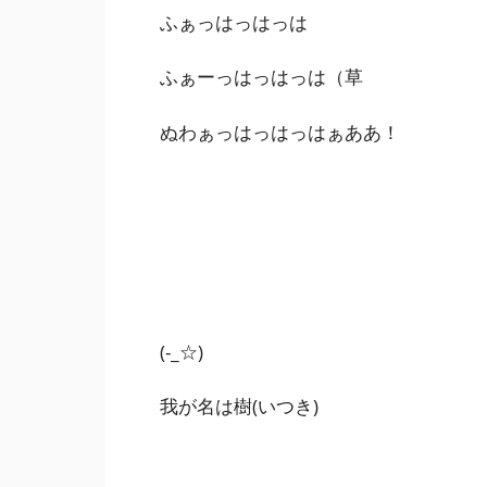
ふぁっはっはっは
ふぁーっはっはっは（草
ぬわぁっはっはっはぁああ！
(-_☆)
我が名は樹(いつき)