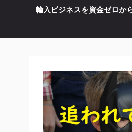
コ
輸入ビジネスを資金ゼロから始
ン
テ
ン
ツ
へ
ス
キ
ッ
プ