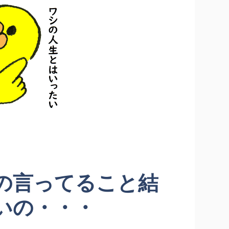
の言ってること結
いの・・・