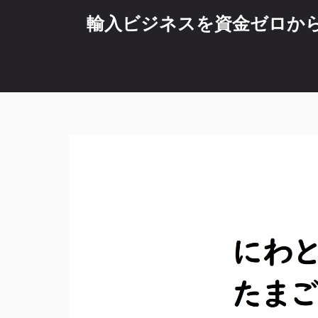
コ
輸入ビジネスを資金ゼロから始
ン
テ
ン
ツ
へ
ス
キ
ッ
プ