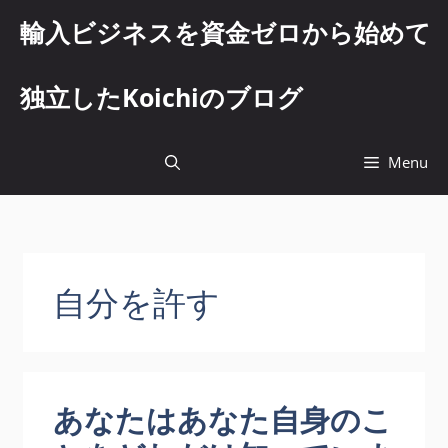
コ
輸入ビジネスを資金ゼロから始めて
ン
テ
ン
独立したKoichiのブログ
ツ
へ
ス
Menu
キ
ッ
プ
自分を許す
あなたはあなた自身のこ