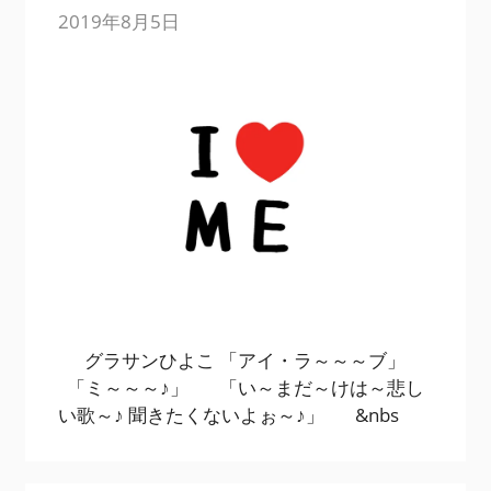
2019年8月5日
グラサンひよこ 「アイ・ラ～～～ブ」
「ミ～～～♪」 「い～まだ～けは～悲し
い歌～♪ 聞きたくないよぉ～♪」 &nbs