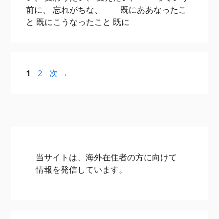
前に、 忘れがちな、 既にああなったこ
と 既にこうなったこと 既に
ペ
ペ
1
2
次
→
ー
ー
ジ
ジ
当サイトは、海外在住者の方に向けて
情報を発信しています。