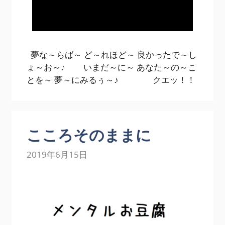
夢な～らば～ ど～れほど～ 良かったで～し
ょ～お～♪ いまだ～に～ あなた～の～こ
とを～ 夢～にみるぅ～♪ クエッ！！
こころそのままに
2019年6月15日