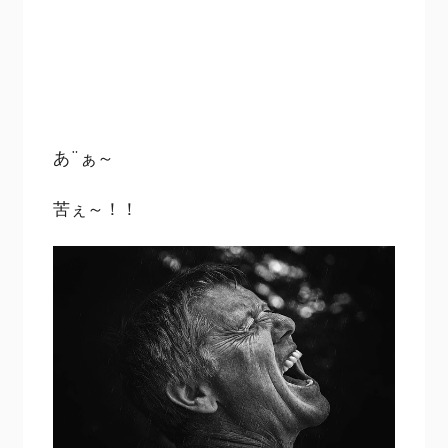
あ¨ぁ～
苦ぇ～！！