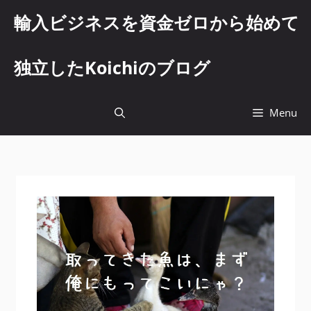
コ
輸入ビジネスを資金ゼロから始めて
ン
テ
ン
独立したKoichiのブログ
ツ
へ
ス
Menu
キ
ッ
プ