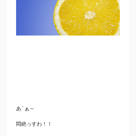
あ¨ぁ～
悶絶っすわ！！