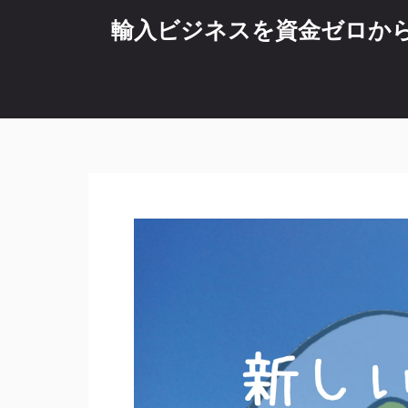
コ
輸入ビジネスを資金ゼロから始
ン
テ
ン
ツ
へ
ス
キ
ッ
プ