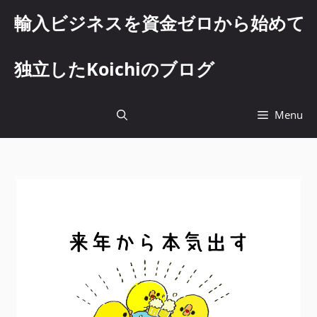
コ
輸入ビジネスを資金ゼロから始めて
ン
テ
ン
独立したKoichiのブログ
ツ
へ
ス
Menu
キ
ッ
プ