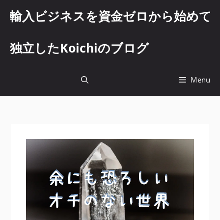
コ
輸入ビジネスを資金ゼロから始めて
ン
テ
ン
独立したKoichiのブログ
ツ
へ
ス
Menu
キ
ッ
プ