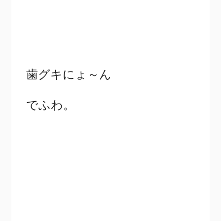
歯グキにょ～ん
でふわ。