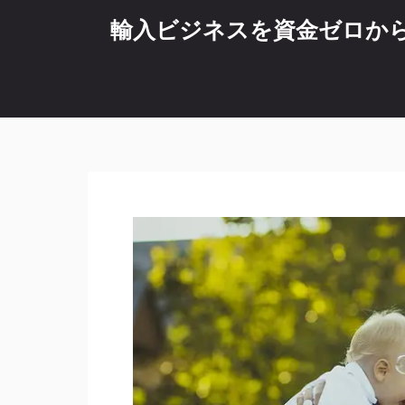
コ
輸入ビジネスを資金ゼロから始
ン
テ
ン
ツ
へ
ス
キ
ッ
プ