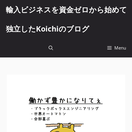
コ
輸入ビジネスを資金ゼロから始めて
ン
テ
ン
独立したKoichiのブログ
ツ
へ
ス
Menu
キ
ッ
プ