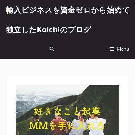
コ
輸入ビジネスを資金ゼロから始めて
ン
テ
ン
独立したKoichiのブログ
ツ
へ
ス
Menu
キ
ッ
プ