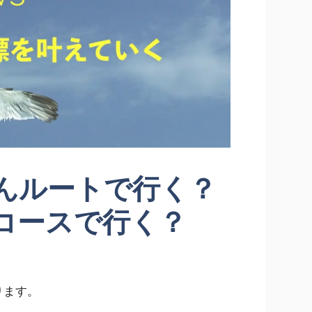
んルートで行く？
コースで行く？
ります。