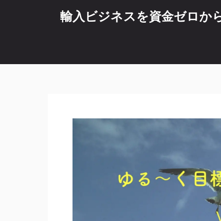
コ
輸入ビジネスを資金ゼロから始
ン
テ
ン
ツ
へ
ス
キ
ッ
プ