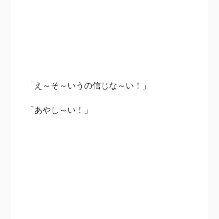
「え～そ～いうの信じな～い！」
「あやし～い！」