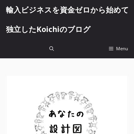
コ
輸入ビジネスを資金ゼロから始めて
ン
テ
ン
独立したKoichiのブログ
ツ
へ
ス
Menu
キ
ッ
プ