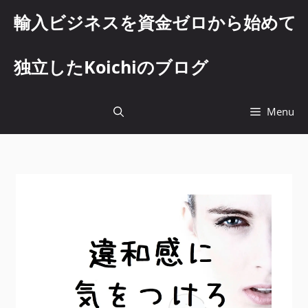
コ
輸入ビジネスを資金ゼロから始めて
ン
テ
ン
独立したKoichiのブログ
ツ
へ
ス
Menu
キ
ッ
プ