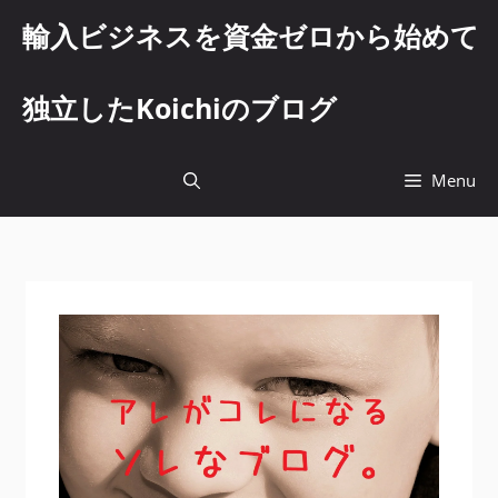
コ
輸入ビジネスを資金ゼロから始めて
ン
テ
ン
独立したKoichiのブログ
ツ
へ
ス
Menu
キ
ッ
プ