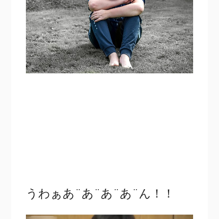
うわぁあ¨あ¨あ¨あ¨ん！！