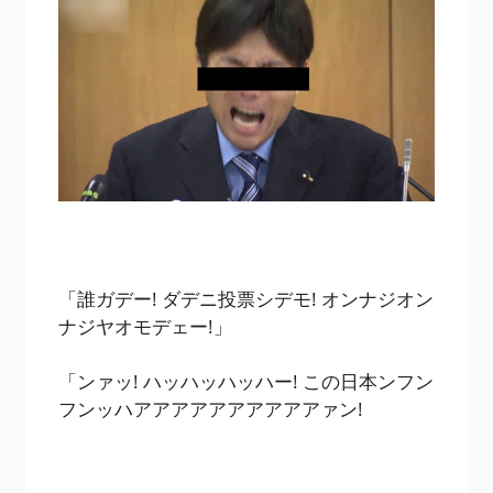
「誰ガデー! ダデニ投票シデモ! オンナジオン
ナジヤオモデェー!」
「ンァッ! ハッハッハッハー! この日本ンフン
フンッハアアアアアアアアアアァン!