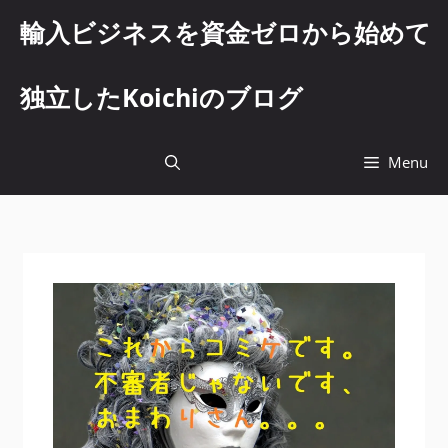
コ
輸入ビジネスを資金ゼロから始めて
ン
テ
ン
独立したKoichiのブログ
ツ
へ
ス
Menu
キ
ッ
プ