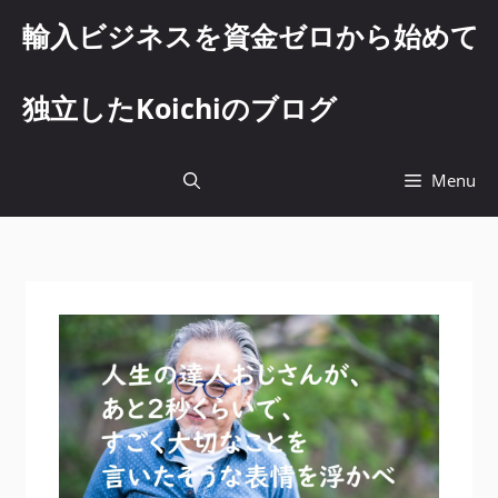
コ
輸入ビジネスを資金ゼロから始めて
ン
テ
ン
独立したKoichiのブログ
ツ
へ
ス
Menu
キ
ッ
プ