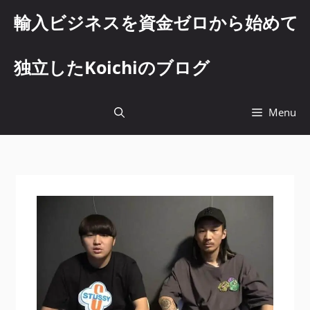
コ
輸入ビジネスを資金ゼロから始めて
ン
テ
ン
独立したKoichiのブログ
ツ
へ
ス
Menu
キ
ッ
プ