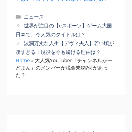
カ
ニュース
テ
世界が注目の【eスポーツ】ゲーム大国
ゴ
日本で、今人気のタイトルは？
リ
波瀾万丈な人生【デヴィ夫人】若い頃が
ー
凄すぎる！現役を今も続ける理由は？
Home
»
大人気YouTuber「チャンネルがー
どまん」のメンバーが税金未納?何があっ
た？