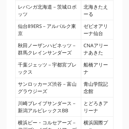
レバンガ北海道－茨城ロボ
北海きたえ
ッツ
ーる
仙台89ERS－アルバルク東
ゼビオアリ
京
ーナ仙台
秋田ノーザンハピネッツ－
CNAアリー
群馬クレインサンダーズ
ナあきた
千葉ジェッツ－宇都宮ブレ
船橋アリー
ックス
ナ
サンロッカーズ渋谷－富山
青山学院記
グラウジーズ
念館
川崎ブレイブサンダース－
とどろきア
新潟アルビレックスBB
リーナ
横浜ビー・コルセアーズ－
横浜国際プ