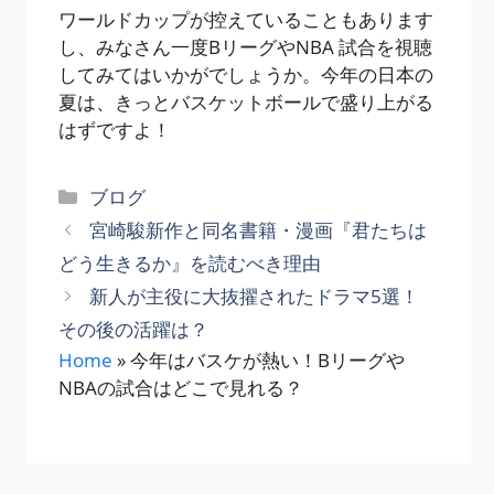
ワールドカップが控えていることもあります
し、みなさん一度BリーグやNBA 試合を視聴
してみてはいかがでしょうか。今年の日本の
夏は、きっとバスケットボールで盛り上がる
はずですよ！
カ
ブログ
テ
宮崎駿新作と同名書籍・漫画『君たちは
ゴ
どう生きるか』を読むべき理由
リ
新人が主役に大抜擢されたドラマ5選！
ー
その後の活躍は？
Home
»
今年はバスケが熱い！Bリーグや
NBAの試合はどこで見れる？