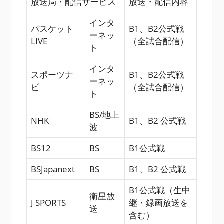
放送局・配信サービス
放送・配信内容
インタ
バスケット
B1、B2公式戦
ーネッ
LIVE
（全試合配信）
ト
インタ
スポーツナ
B1、B2公式戦
ーネッ
ビ
（全試合配信）
ト
BS/地上
NHK
B1、B2 公式戦
波
BS12
BS
B1公式戦
BSJapanext
BS
B1、B2 公式戦
B1公式戦（生中
衛星放
J SPORTS
継・録画放送を
送
含む）