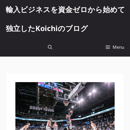
コ
輸入ビジネスを資金ゼロから始めて
ン
テ
ン
独立したKoichiのブログ
ツ
へ
ス
Menu
キ
ッ
プ