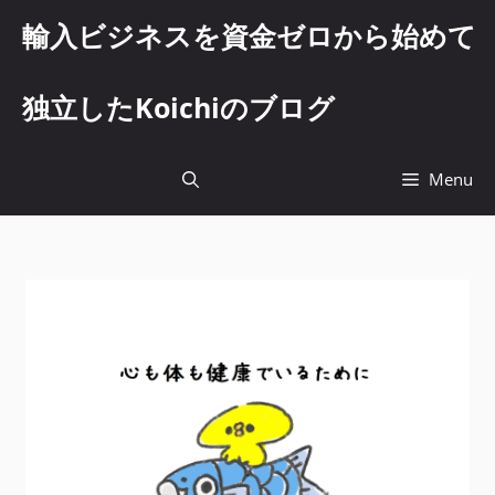
コ
輸入ビジネスを資金ゼロから始めて
ン
テ
ン
独立したKoichiのブログ
ツ
へ
ス
Menu
キ
ッ
プ