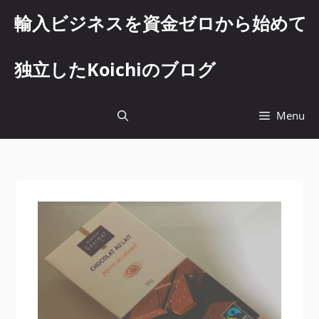
コ
輸入ビジネスを資金ゼロから始めて
ン
テ
ン
独立したKoichiのブログ
ツ
へ
ス
Menu
キ
ッ
プ