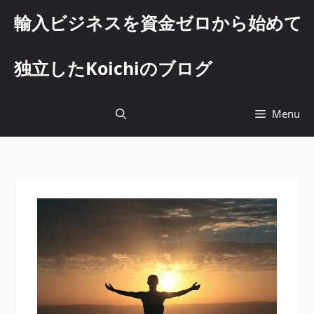
コ
輸入ビジネスを資金ゼロから始めて
ン
テ
ン
独立したKoichiのブログ
ツ
へ
ス
Menu
キ
ッ
プ