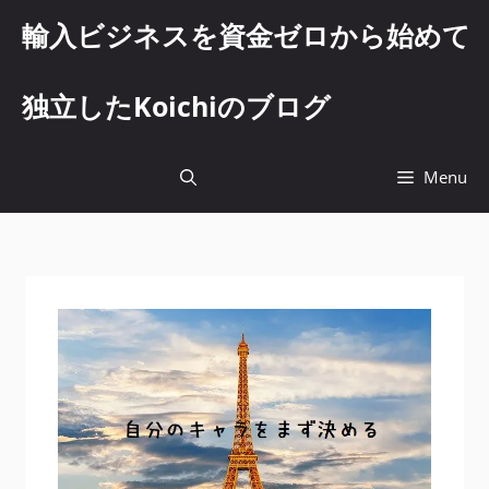
コ
輸入ビジネスを資金ゼロから始めて
ン
テ
ン
独立したKoichiのブログ
ツ
へ
ス
Menu
キ
ッ
プ