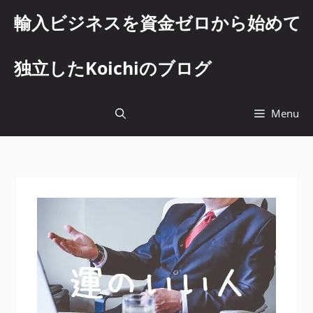
コ
輸入ビジネスを資金ゼロから始めて
ン
テ
ン
独立したKoichiのブログ
ツ
へ
ス
Menu
キ
ッ
プ