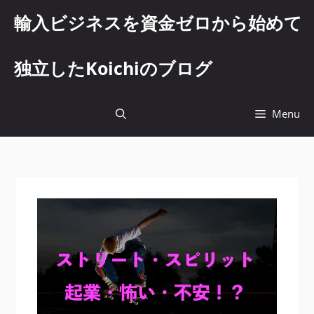
コ
輸入ビジネスを資金ゼロから始めて
ン
テ
ン
独立したKoichiのブログ
ツ
へ
ス
Menu
キ
ッ
プ