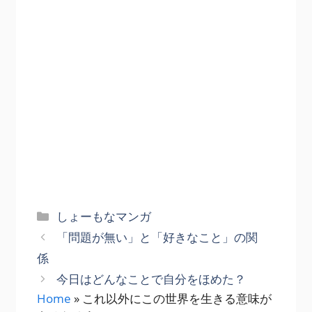
カ
しょーもなマンガ
テ
「問題が無い」と「好きなこと」の関
ゴ
係
リ
今日はどんなことで自分をほめた？
ー
Home
»
これ以外にこの世界を生きる意味が