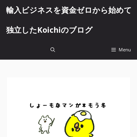
コ
輸入ビジネスを資金ゼロから始めて
ン
テ
ン
独立したKoichiのブログ
ツ
へ
ス
Menu
キ
ッ
プ