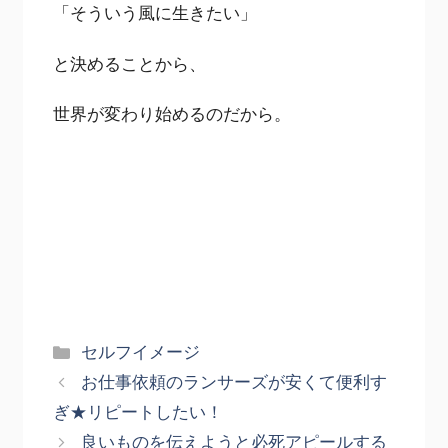
「そういう風に生きたい」
と決めることから、
世界が変わり始めるのだから。
カ
セルフイメージ
テ
お仕事依頼のランサーズが安くて便利す
ゴ
ぎ★リピートしたい！
リ
良いものを伝えようと必死アピールする