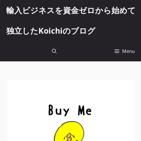
コ
輸入ビジネスを資金ゼロから始めて
ン
テ
ン
独立したKoichiのブログ
ツ
へ
ス
Menu
キ
ッ
プ