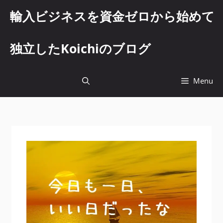
コ
輸入ビジネスを資金ゼロから始めて
ン
テ
ン
独立したKoichiのブログ
ツ
へ
ス
Menu
キ
ッ
プ