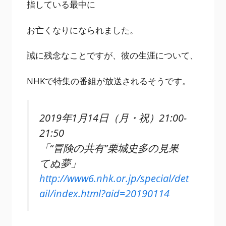
指している最中に
お亡くなりになられました。
誠に残念なことですが、彼の生涯について、
NHKで特集の番組が放送されるそうです。
2019年1月14日（月・祝）21:00-
21:50
「“冒険の共有”栗城史多の見果
てぬ夢」
http://www6.nhk.or.jp/special/det
ail/index.html?aid=20190114