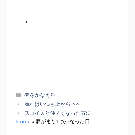
カ
夢をかなえる
テ
流れはいつも上から下へ
ゴ
スゴイ人と仲良くなった方法
リ
Home
»
夢がまた1つかなった日
ー