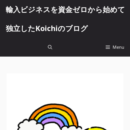
コ
輸入ビジネスを資金ゼロから始めて
ン
テ
ン
独立したKoichiのブログ
ツ
へ
ス
Menu
キ
ッ
プ