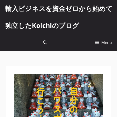
コ
輸入ビジネスを資金ゼロから始めて
ン
テ
ン
独立したKoichiのブログ
ツ
へ
ス
Menu
キ
ッ
プ