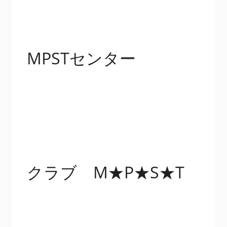
MPSTセンター
クラブ M★P★S★T