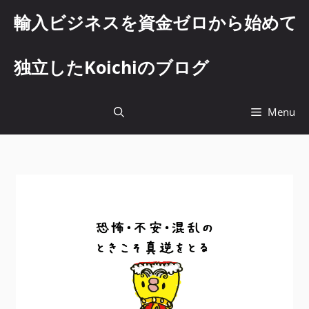
コ
輸入ビジネスを資金ゼロから始めて
ン
テ
ン
独立したKoichiのブログ
ツ
へ
ス
Menu
キ
ッ
プ