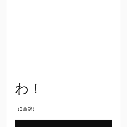
わ！
（2章嫁）