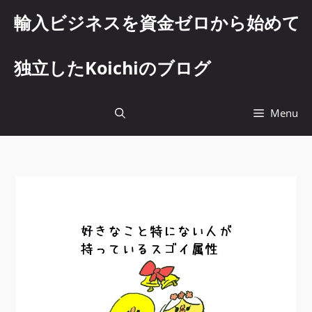
コ
輸入ビジネスを資金ゼロから始めて
ン
テ
ン
独立したKoichiのブログ
ツ
へ
ス
Menu
キ
ッ
プ