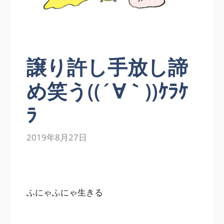
譲り許し手放し諦
め笑う((´∀｀))ｹﾗｹ
ﾗ
2019年8月27日
ふにゃふにゃ生きる