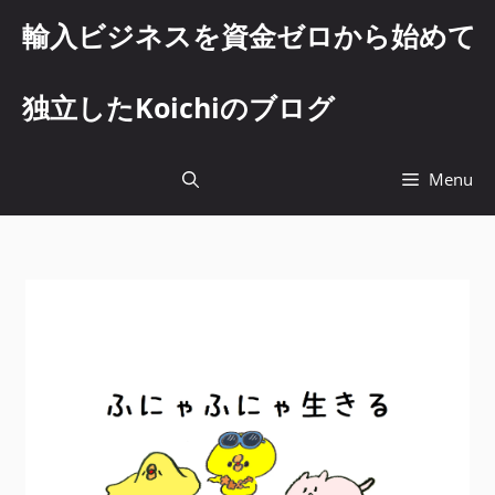
コ
輸入ビジネスを資金ゼロから始めて
ン
テ
ン
独立したKoichiのブログ
ツ
へ
ス
Menu
キ
ッ
プ