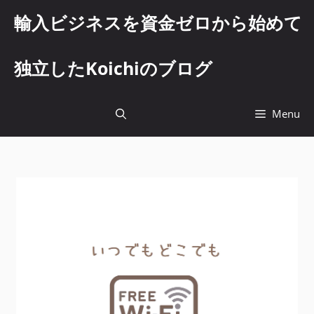
コ
輸入ビジネスを資金ゼロから始めて
ン
テ
ン
独立したKoichiのブログ
ツ
へ
ス
Menu
キ
ッ
プ