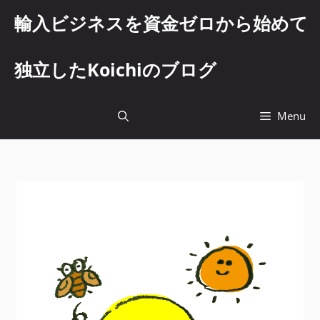
コ
輸入ビジネスを資金ゼロから始めて
ン
テ
ン
独立したKoichiのブログ
ツ
へ
ス
Menu
キ
ッ
プ