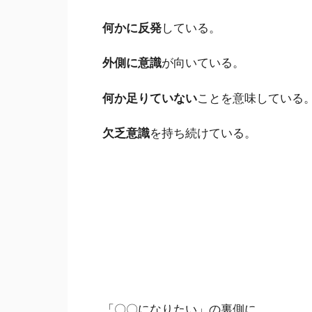
何かに反発
している。
外側に意識
が向いている。
何か足りていない
ことを意味している
欠乏意識
を持ち続けている。
「〇〇になりたい」の裏側に