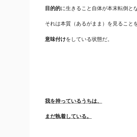
目的的
に生きること自体が本末転倒と
それは本質（あるがまま）を見ること
意味付け
をしている状態だ。
我を持っているうちは、
まだ執着している。