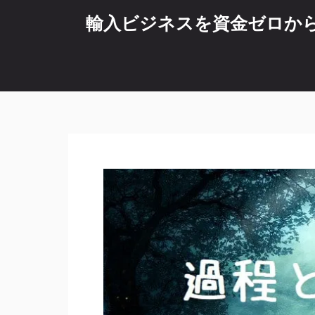
コ
輸入ビジネスを資金ゼロから始
ン
テ
ン
ツ
へ
ス
キ
ッ
プ