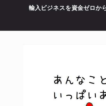
コ
輸入ビジネスを資金ゼロから始
ン
テ
ン
ツ
へ
ス
キ
ッ
プ