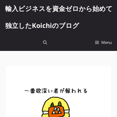
コ
輸入ビジネスを資金ゼロから始めて
ン
テ
ン
独立したKoichiのブログ
ツ
へ
ス
Menu
キ
ッ
プ