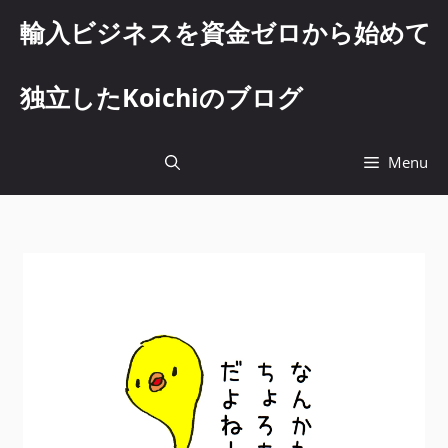
コ
輸入ビジネスを資金ゼロから始めて
ン
テ
ン
独立したKoichiのブログ
ツ
へ
ス
Menu
キ
ッ
プ