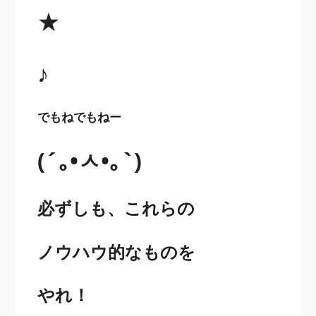
★
♪
でもねでもねー
(´｡•ㅅ•｡`)
必ずしも、これらの
ノウハウ的なものを
やれ！