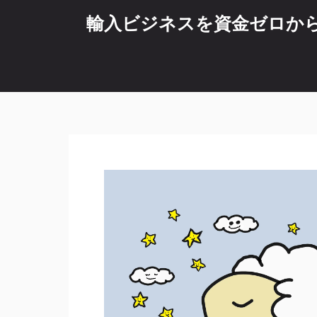
コ
輸入ビジネスを資金ゼロから始
ン
テ
ン
ツ
へ
ス
キ
ッ
プ