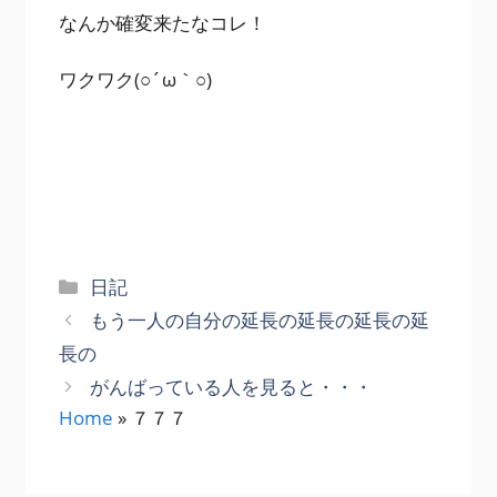
なんか確変来たなコレ！
ワクワク(○´ω｀○)
カ
日記
テ
もう一人の自分の延長の延長の延長の延
ゴ
長の
リ
がんばっている人を見ると・・・
ー
Home
»
７７７