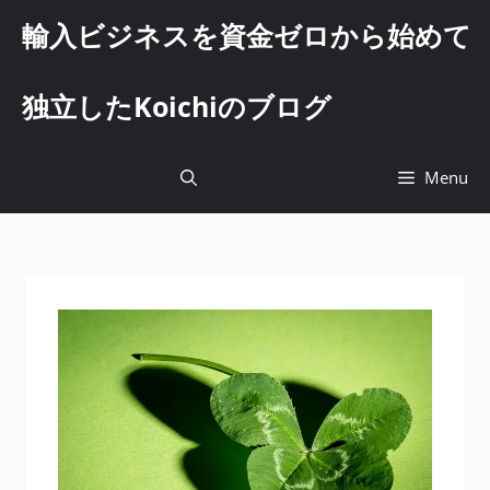
コ
輸入ビジネスを資金ゼロから始めて
ン
テ
ン
独立したKoichiのブログ
ツ
へ
ス
Menu
キ
ッ
プ