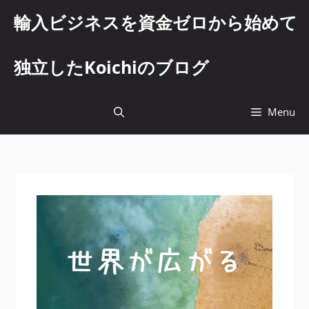
コ
輸入ビジネスを資金ゼロから始めて
ン
テ
ン
独立したKoichiのブログ
ツ
へ
ス
Menu
キ
ッ
プ