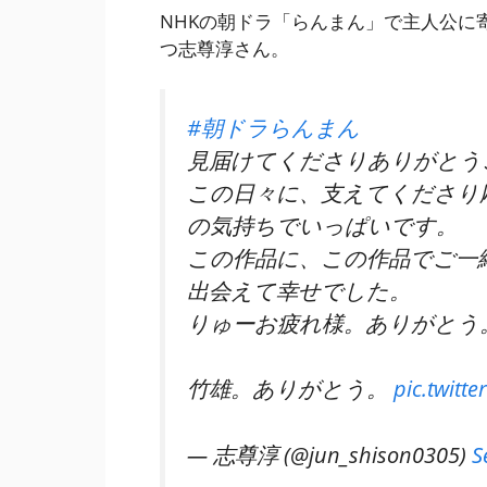
NHKの朝ドラ「らんまん」で主人公に
つ志尊淳さん。
#朝ドラらんまん
見届けてくださりありがとう
この日々に、支えてくださり
の気持ちでいっぱいです。
この作品に、この作品でご一
出会えて幸せでした。
りゅーお疲れ様。ありがとう
竹雄。ありがとう。
pic.twitt
— 志尊淳 (@jun_shison0305)
S