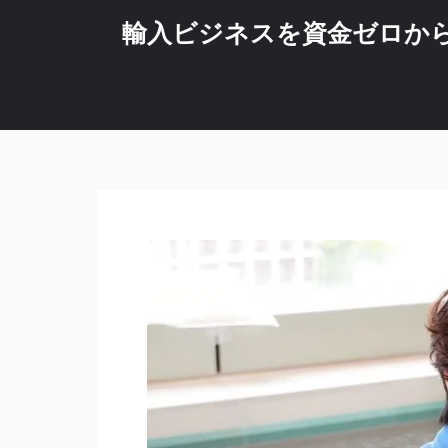
コ
輸入ビジネスを資金ゼロから始
ン
テ
ン
ツ
へ
ス
キ
ッ
プ