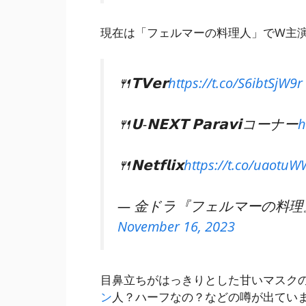
現在は「フェルマーの料理人」でW主
🍴𝗧𝗩𝗲𝗿
https://t.co/S6ibtSjW9r
🍴𝗨-𝗡𝗘𝗫𝗧 𝗣𝗮𝗿𝗮𝘃𝗶コーナー
h
🍴𝗡𝗲𝘁𝗳𝗹𝗶𝘅
https://t.co/uaotu
— 金ドラ『フェルマーの料理』【公式
November 16, 2023
目鼻立ちがはっきりとした甘いマスク
ン
人？ハーフなの？などの噂が出ていま