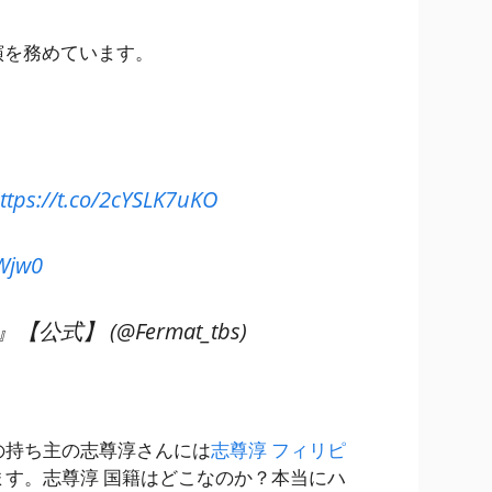
演を務めています。
ttps://t.co/2cYSLK7uKO
WWjw0
】 (@Fermat_tbs)
の持ち主の志尊淳さんには
志尊淳 フィリピ
す。志尊淳 国籍はどこなのか？本当にハ