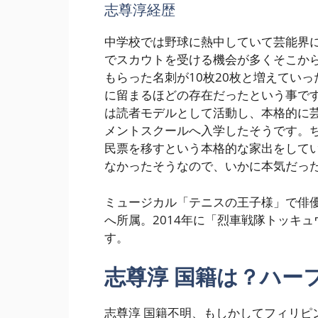
志尊淳経歴
中学校では野球に熱中していて芸能界
でスカウトを受ける機会が多くそこか
もらった名刺が10枚20枚と増えてい
に留まるほどの存在だったという事で
は読者モデルとして活動し、本格的に
メントスクールへ入学したそうです。
民票を移すという本格的な家出をして
なかったそうなので、いかに本気だっ
ミュージカル「テニスの王子様」で俳
へ所属。2014年に「烈車戦隊トッキ
す。
志尊淳 国籍は？ハー
志尊淳 国籍不明、もしかしてフィリピ